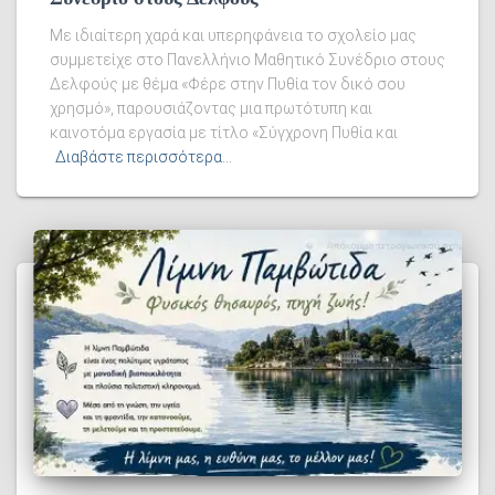
Με ιδιαίτερη χαρά και υπερηφάνεια το σχολείο μας
συμμετείχε στο Πανελλήνιο Μαθητικό Συνέδριο στους
Δελφούς με θέμα «Φέρε στην Πυθία τον δικό σου
χρησμό», παρουσιάζοντας μια πρωτότυπη και
καινοτόμα εργασία με τίτλο «Σύγχρονη Πυθία και
Διαβάστε περισσότερα…