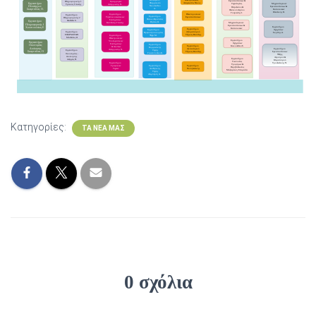
Εγκαταστάσεων &
Πληροφορικής 1
Εφαρμογών
Αναγνωστός Νίκος
Φαρμακείο
Εργαστήριο
Μηχανολογικών
Τεχνολογίας
Τράκας Γιάννης
Αντερριώτης Ν.
Νικολαϊδου
Εγκαταστάσεων &
Πλοιάρχων
Πετρελαίου &
Α.
Κατασκευών
Σκαρτσίλας Π.
Φυσικού Αερίου
Κλεινάκης Θ.
Γουριώτης Ι.
Εργαστήριο
Ηλεκτορονικών
Εργαστήριο
Εργαστήριο
Τηλεπικοινωνιακών
Εγκαταστάσεων
Πληροφορικής 2
Φυσικοθεραπείας
Συστημάτων
Φαλλίδα Σ.
Εργαστήριο
Βήττας Θ.
Μηχανολογικών
Καπλάνης Γιάννης
Πληροφορικής Ι
Εγκαταστάσεων &
Εργαστήριο
Χουστουλάκη Ε
Κατασκευών
Εργαστήριο
Οχημάτων
Εργαστήριο
Εργαστήριο
Αυτοματισμού
Σκρέτης Δ.
Βρεφονηπιοκομίας
ΕΦΑΡΜΟΓΩΝ
Τζήκας Βασίλης
Εργαστήριο
Ψύχα Μ.
Μάνδαλος Θ
Ηλεκτρονικών
Εργαστήριο
Υπολογιστικών
Εργαστήριο
Οχημάτων
Συστημάτων
Εργαστήριο
Οικονομίας
Κακουλίδου Σ.
Εργαστήριο
& Δικτύων
Κομμωτικής
Εργαστήριο
Διοίκησης
Ακτινολογικό
Αντερριώτης Ν.
Τέχνης
Εργαστήριο
Εγκαταστάσεων
Σκαρτσίλας Π
Τζήκας Βασίλης
Γιαννοπούλου Κ.
Οικονομίας -
Ψύξης,
Διοίκησης
Αερισμού &
Εργαστήριο
Ανέργας Π.
Κλιματισμού
Γεωπονίας
Εργαστήριο
Τρουλινάκης Ν.
Τροφίμων &
Γραφικών
Εργαστήριο
Εργαστήριο
Περιβάλλοντος
Τεχνών
Νοσηλευτικής
Αισθητικής
Μαζαράκη Σταματία
Τέχνης
Αλιμπέρτη Δ.
Κατηγορίες:
ΤΑ ΝΈΑ ΜΑΣ
0 σχόλια