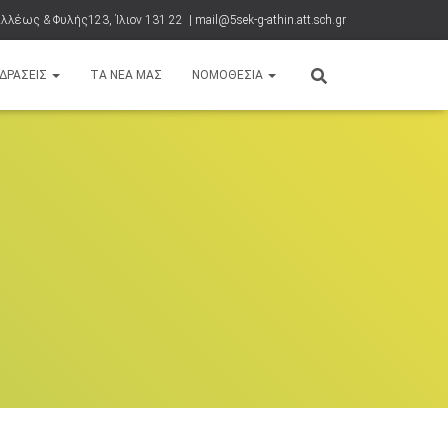
λλέως & Φυλής123, Ίλιον 131 22 | mail@5sek-g-athin.att.sch.gr
ΔΡΑΣΕΙΣ
ΤΑ ΝΈΑ ΜΑΣ
ΝΟΜΟΘΕΣΊΑ