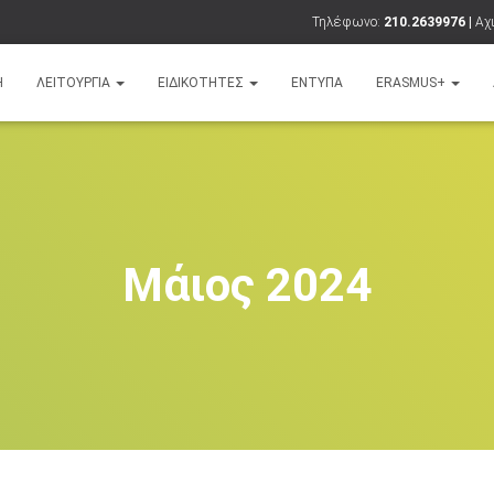
Τηλέφωνο:
210.2639976 |
Αχι
Ή
ΛΕΙΤΟΥΡΓΊΑ
ΕΙΔΙΚΌΤΗΤΕΣ
ΈΝΤΥΠΑ
ERASMUS+
Μάιος 2024