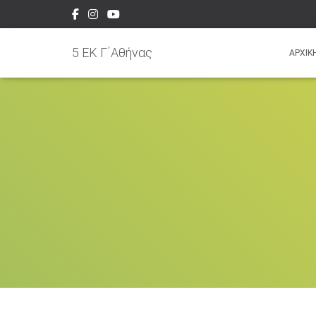
5 EK Γ΄Αθήνας
ΑΡΧΙΚ