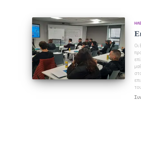
ΗΛ
Ε
Οι
πρ
επ
μα
στο
επ
του
Συ