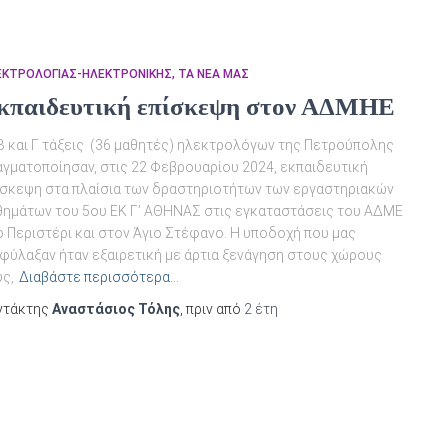
ΕΚΤΡΟΛΟΓΊΑΣ-ΗΛΕΚΤΡΟΝΙΚΉΣ
ΤΑ ΝΈΑ ΜΑΣ
κπαιδευτική επίσκεψη στον ΑΔΜΗΕ
 Β και Γ τάξεις (36 μαθητές) ηλεκτρολόγων της Πετρούπολης
αγματοποίησαν, στις 22 Φεβρουαρίου 2024, εκπαιδευτική
ίσκεψη στα πλαίσια των δραστηριοτήτων των εργαστηριακών
θημάτων του 5ου ΕΚ Γ’ ΑΘΗΝΑΣ στις εγκαταστάσεις του ΑΔΜΕ
 Περιστέρι και στον Άγιο Στέφανο. Η υποδοχή που μας
ιφύλαξαν ήταν εξαιρετική με άρτια ξενάγηση στους χώρους
ς,
Διαβάστε περισσότερα…
ντάκτης
Αναστάσιος Τόλης
, πριν από
2 έτη