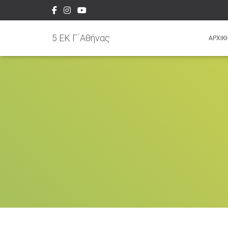
5 EK Γ΄Αθήνας
ΑΡΧΙΚ