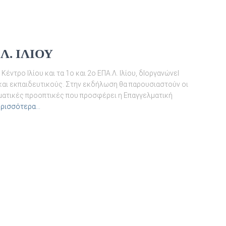
.Λ. ΙΛΙΟΥ
έντρο Ιλίου και τα 1ο και 2ο ΕΠΑ.Λ. Ιλίου, δΙοργανώνεΙ
και εκπαιδευτικούς. Στην εκδήλωση θα παρουσιαστούν οι
ελματικές προοπτικές που προσφέρει η Επαγγελματική
ερισσότερα…