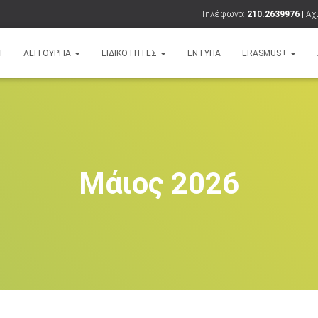
Τηλέφωνο:
210.2639976 |
Αχι
Ή
ΛΕΙΤΟΥΡΓΊΑ
ΕΙΔΙΚΌΤΗΤΕΣ
ΈΝΤΥΠΑ
ERASMUS+
Μάιος 2026