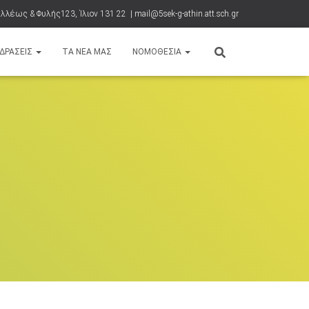
λλέως & Φυλής123, Ίλιον 131 22 | mail@5sek-g-athin.att.sch.gr
ΔΡΑΣΕΙΣ
ΤΑ ΝΈΑ ΜΑΣ
ΝΟΜΟΘΕΣΊΑ