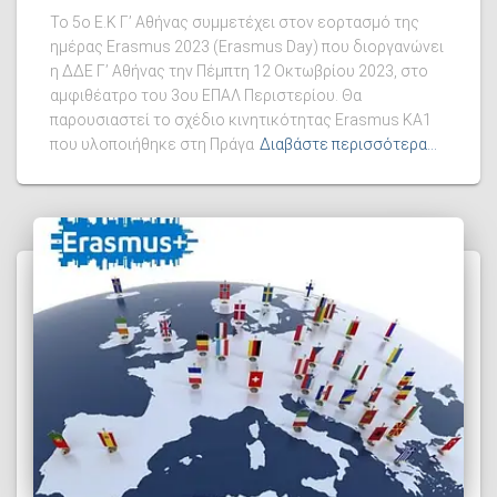
Το 5ο Ε.Κ Γ’ Αθήνας συμμετέχει στον εορτασμό της
ημέρας Erasmus 2023 (Erasmus Day) που διοργανώνει
η ΔΔΕ Γ’ Αθήνας την Πέμπτη 12 Οκτωβρίου 2023, στο
αμφιθέατρο του 3ου ΕΠΑΛ Περιστερίου. Θα
παρουσιαστεί το σχέδιο κινητικότητας Erasmus KA1
που υλοποιήθηκε στη Πράγα
Διαβάστε περισσότερα…