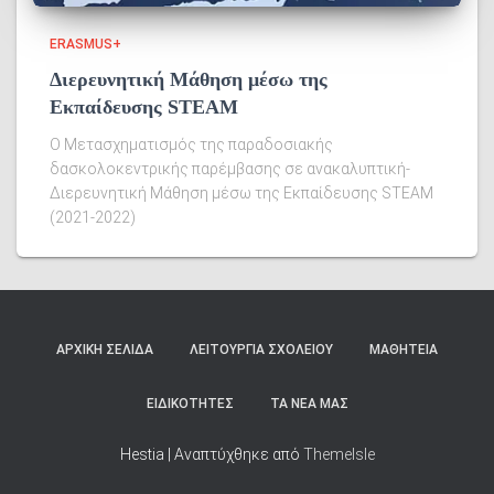
ERASMUS+
Διερευνητική Μάθηση μέσω της
Εκπαίδευσης STEAM
Ο Μετασχηματισμός της παραδοσιακής
δασκολοκεντρικής παρέμβασης σε ανακαλυπτική-
Διερευνητική Μάθηση μέσω της Εκπαίδευσης STEAM
(2021-2022)
ΑΡΧΙΚΉ ΣΕΛΊΔΑ
ΛΕΙΤΟΥΡΓΊΑ ΣΧΟΛΕΊΟΥ
ΜΑΘΗΤΕΊΑ
ΕΙΔΙΚΌΤΗΤΕΣ
ΤΑ ΝΈΑ ΜΑΣ
Hestia | Αναπτύχθηκε από
ThemeIsle