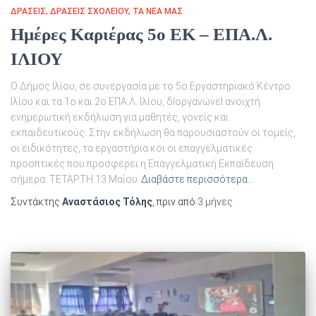
ΔΡΑΣΕΙΣ
ΔΡΆΣΕΙΣ ΣΧΟΛΕΊΟΥ
ΤΑ ΝΈΑ ΜΑΣ
Ημέρες Καριέρας 5ο ΕΚ – ΕΠΑ.Λ.
ΙΛΙΟΥ
O Δήμος Ιλίου, σε συνεργασία με το 5ο Εργαστηριακό Κέντρο
Ιλίου και τα 1ο και 2ο ΕΠΑ.Λ. Ιλίου, δΙοργανώνεΙ ανοιχτή
ενημερωτική εκδήλωση για μαθητές, γονείς και
εκπαιδευτικούς. Στην εκδήλωση θα παρουσιαστούν οι τομείς,
οι ειδικότητες, τα εργαστήρια κοι οι επαγγελματικές
προοπτικές που προσφέρει η Επαγγελματική Εκπαίδευση
σήμερα. ΤΕΤΑΡΤΗ 13 Μαΐου
Διαβάστε περισσότερα…
Συντάκτης
Αναστάσιος Τόλης
, πριν από
3 μήνες