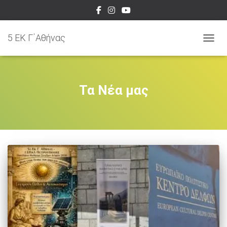
5 EK Γ΄Αθήνας
ΕΝΑΛ
Τα Νέα μας