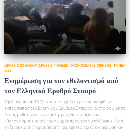
ΔΡΆΣΕΙΣ ΣΧΟΛΕΊΟΥ
ΔΡΆΣΕΙΣ ΤΟΜΈΩΝ
ΟΙΚΟΝΟΜΊΑΣ-ΔΙΟΊΚΗΣΗΣ
ΤΑ ΝΈΑ
ΜΑΣ
Ενημέρωση για τον εθελοντισμό από
τον Ελληνικό Ερυθρό Σταυρό
Την Παρασκευή 13 Μαρτίου το σχολείο μας επισκέφθηκε
εκπρόσωπος του Ελληνικού Ερυθρού Σταυρού, ο οποίος μίλησε
στους μαθητές και στις μαθήτριες για την αξία του
εθελοντισμού και της προσφοράς προς τον συνάνθρωπο. Κατά
τη διάρκεια της παρουσίασης, οι μαθητές/τριες ενημερώθηκαν