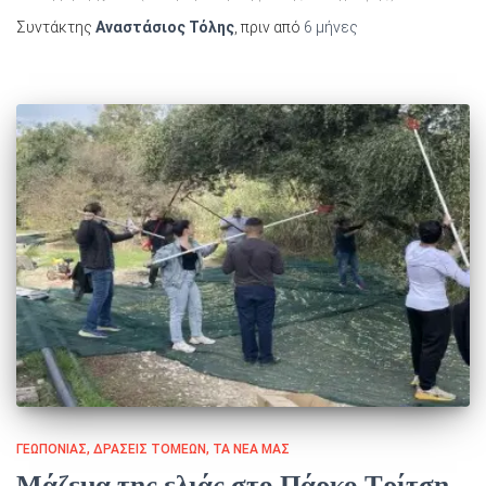
Συντάκτης
Αναστάσιος Τόλης
, πριν από
6 μήνες
ΓΕΩΠΟΝΊΑΣ
ΔΡΆΣΕΙΣ ΤΟΜΈΩΝ
ΤΑ ΝΈΑ ΜΑΣ
Μάζεμα της ελιάς στο Πάρκο Τρίτση