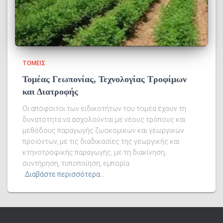
ΤΟΜΕΙΣ
Τομέας Γεωπονίας, Τεχνολογίας Τροφίμων
και Διατροφής
Οι απόφοιτοι των ειδικοτήτων του τομέα έχουν τη
δυνατότητα να ασχολούνται με νέους τρόπους και
μεθόδους παραγωγής ζωοκομικών και γεωργικών
προϊόντων, με τις διαδικασίες της γεωργικής και
κτηνοτροφικής παραγωγής, με τη διακίνηση,
συντήρηση, τυποποίηση, εμπορία
Διαβάστε περισσότερα…