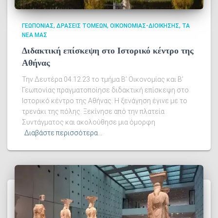
ΓΕΩΠΟΝΊΑΣ
ΔΡΆΣΕΙΣ ΤΟΜΈΩΝ
ΟΙΚΟΝΟΜΊΑΣ-ΔΙΟΊΚΗΣΗΣ
ΤΑ
ΝΈΑ ΜΑΣ
Διδακτική επίσκεψη στο Ιστορικό κέντρο της
Αθήνας
Την Δευτέρα 04.12.23 το τμήμα Β’ Οικονομίας και Β’
Γεωπονίας πραγματοποίησε διδακτική επίσκεψη στο
Ιστορικό κέντρο της Αθήνας. Η ξενάγηση έγινε με το
τρενάκι της πόλης. Ξεκίνησε από την πλατεία
Συντάγματος και ακολούθησε μια όμορφη
Διαβάστε περισσότερα…