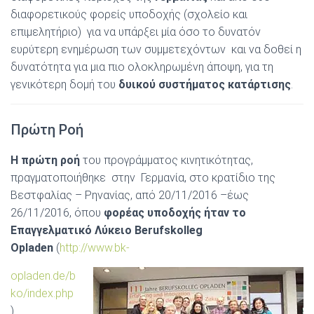
διαφορετικούς φορείς υποδοχής (σχολείο και
επιμελητήριο) για να υπάρξει μία όσο το δυνατόν
ευρύτερη ενημέρωση των συμμετεχόντων και να δοθεί η
δυνατότητα για μια πιο ολοκληρωμένη άποψη, για τη
γενικότερη δομή του
δυικού συστήματος κατάρτισης
.
Πρώτη Ροή
Η πρώτη ροή
του προγράμματος κινητικότητας,
πραγματοποιήθηκε στην Γερμανία, στο κρατίδιο της
Βεστφαλίας – Ρηνανίας, από 20/11/2016 –έως
26/11/2016,
όπου
φορέας υποδοχής ήταν το
Επαγγελματικό Λύκειο Βerufskolleg
Opladen
(
http://www.bk-
opladen.de/b
ko/index.php
)