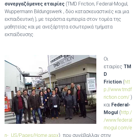
συνεργαζόμενες εταιρίες
(TMD Friction, Federal-Mogul,
Wuppermann Bildungswerk , δύο κατασκευαστικές και μια
εκπαιδευτική ), με τεράστια εμπειρία στον τομέα της
μαθητείας και με ανεξάρτητα εσωτερικά τμήματα
εκπαίδευσης.
Οι
εταιρίες
TM
D
Friction
(
htt
p://www.tmdf
riction.com/
)
και
Federal-
Mogul
(
http:/
/www.federal
mogul.com/e
n-
US/Pages/Home.aspx
) που συνέβαλλαν στην