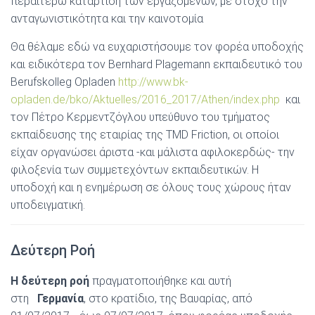
περαιτέρω κατάρτιση των εργαζομένων, με στόχο την
ανταγωνιστικότητα και την καινοτομία
Θα θέλαμε εδώ να ευχαριστήσουμε τον φορέα υποδοχής
και ειδικότερα τον Bernhard Plagemann εκπαιδευτικό του
Βerufskolleg Opladen
http://www.bk-
opladen.de/bko/Aktuelles/2016_2017/Athen/index.php
και
τον Πέτρο Κερμεντζόγλου υπεύθυνο του τμήματος
εκπαίδευσης της εταιρίας της TMD Friction, οι οποίοι
είχαν οργανώσει άριστα -και μάλιστα αφιλοκερδώς- την
φιλοξενία των συμμετεχόντων εκπαιδευτικών. Η
υποδοχή και η ενημέρωση σε όλους τους χώρους ήταν
υποδειγματική.
Δεύτερη Ροή
Η δεύτερη ροή
πραγματοποιήθηκε και αυτή
στη
Γερμανία
, στο κρατίδιο, της Βαυαρίας, από