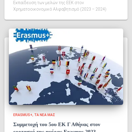
Eκπαίδευση των μελών της ΕΕΚ στον
Χρηματοοικονομικό Αλφαβητισμό (2023 – 2024)
ERASMUS+
ΤΑ ΝΈΑ ΜΑΣ
Συμμετοχή του 5ου ΕΚ Γ Αθήνας στον
εορτασμό της ημέρας Erasmus 2023