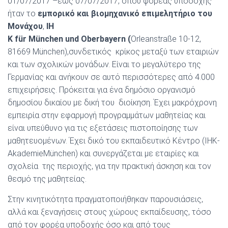
01/07/2017 –έως 07/07/2017, όπου φορέας υποδοχής
ήταν το
εμπορικό και βιομηχανικό επιμελητήριο του
Μονάχου
,
IH
K für München und Oberbayern (
Orleanstraße 10-12,
81669 München),συνδετικός κρίκος μεταξύ των εταιριών
και των σχολικών μονάδων. Είναι το μεγαλύτερο της
Γερμανίας και ανήκουν σε αυτό περισσότερες από 4.000
επιχειρήσεις. Πρόκειται για ένα δημόσιο οργανισμό
δημοσίου δικαίου με δική του διοίκηση. Έχει μακρόχρονη
εμπειρία στην εφαρμογή προγραμμάτων μαθητείας και
είναι υπεύθυνο για τις εξετάσεις πιστοποίησης των
μαθητευομένων. Έχει δικό του εκπαιδευτικό Κέντρο (IHK-
AkademieMünchen) και συνεργάζεται με εταιρίες και
σχολεία της περιοχής, για την πρακτική άσκηση και τον
θεσμό της μαθητείας.
Στην κινητικότητα πραγματοποιήθηκαν παρουσιάσεις,
αλλά και ξεναγήσεις στους χώρους εκπαίδευσης, τόσο
από τον φορέα υποδοχής όσο και από τους