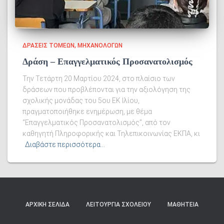
ΔΡΆΣΕΙΣ ΤΟΜΈΩΝ
ΜΗΧΑΝΟΛΌΓΩΝ
Δράση – Επαγγελματικός Προσανατολισμός
Την Τετάρτη 20 Μαρτίου 2024, στο πλαίσιο των
δράσεων που προβλέπονται για την αξιολόγηση της
σχολικής μονάδας του 5ου ΕΚ Ιλίου,
πραγματοποιήθηκε ενημέρωση, με θέμα
“Επαγγελματικός Προσανατολισμός”, από τον
καθηγητή Πληροφορικής και Τηλεπικοινωνίας ΕΚΠΑ, κι
Διαβάστε περισσότερα…
ΑΡΧΙΚΉ ΣΕΛΊΔΑ
ΛΕΙΤΟΥΡΓΊΑ ΣΧΟΛΕΊΟΥ
ΜΑΘΗΤΕΊΑ