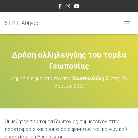
5 EK Γ΄Αθήνας
ΕΝΑΛ
Δράση αλληλεγγύης του τομέα
Γεωπονίας
Δημοσιεύτηκε από τον/την
Χουστουλάκη Ε.
στις
26
Μαρτίου 2023
Οι μαθητές του τομέα Γεωπονίας συμμετείχαν στην
προετοιμασία και συσκευασία φαγητών του κοινωνικού
συσσιτίου του Δήμου Ιλίου