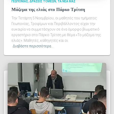
ΓΕΩΠΟΝΊΑΣ
ΔΡΆΣΕΙΣ ΤΟΜΈΩΝ
ΤΑ ΝΈΑ ΜΑΣ
Μάζεμα της ελιάς στο Πάρκο Τρίτση
Την Τετάρτη 5 Νοεμβρίου, οι μαθητές του τμήματος
Γεωπονίας, Τροφίμων και Περιβάλλοντος είχαν την
ευκαιρία να συμμετάσχουν σε ένα όμορφο βιωματικό
εργαστήριο στο Πάρκο Τρίτση με θέμα «Το μάζεμα της
ελιάς». Μαθητές, καθηγητές και οι
Διαβάστε περισσότερα…