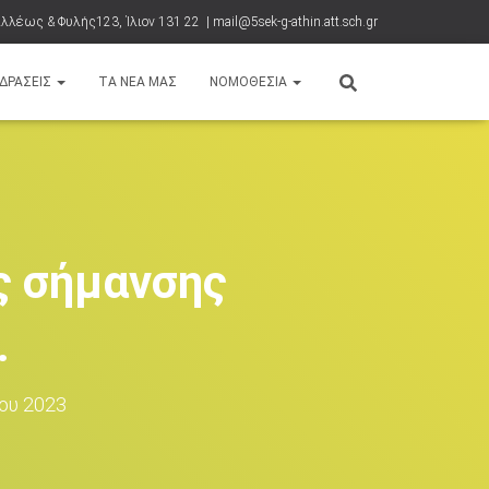
λλέως & Φυλής123, Ίλιον 131 22 | mail@5sek-g-athin.att.sch.gr
ΔΡΑΣΕΙΣ
ΤΑ ΝΈΑ ΜΑΣ
ΝΟΜΟΘΕΣΊΑ
ς σήμανσης
.
ου 2023