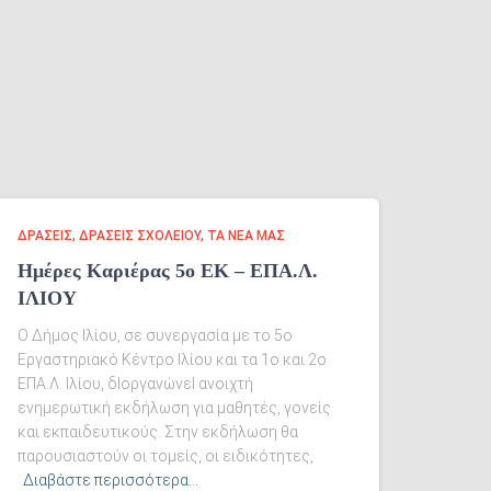
ΔΡΑΣΕΙΣ
ΔΡΆΣΕΙΣ ΣΧΟΛΕΊΟΥ
ΤΑ ΝΈΑ ΜΑΣ
Ημέρες Καριέρας 5ο ΕΚ – ΕΠΑ.Λ.
ΙΛΙΟΥ
O Δήμος Ιλίου, σε συνεργασία με το 5ο
Εργαστηριακό Κέντρο Ιλίου και τα 1ο και 2ο
ΕΠΑ.Λ. Ιλίου, δΙοργανώνεΙ ανοιχτή
ενημερωτική εκδήλωση για μαθητές, γονείς
και εκπαιδευτικούς. Στην εκδήλωση θα
παρουσιαστούν οι τομείς, οι ειδικότητες,
Διαβάστε περισσότερα…