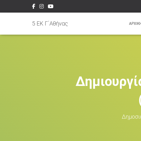
5 EK Γ΄Αθήνας
ΑΡΧΙΚ
Δημιουργί
Δημοσι