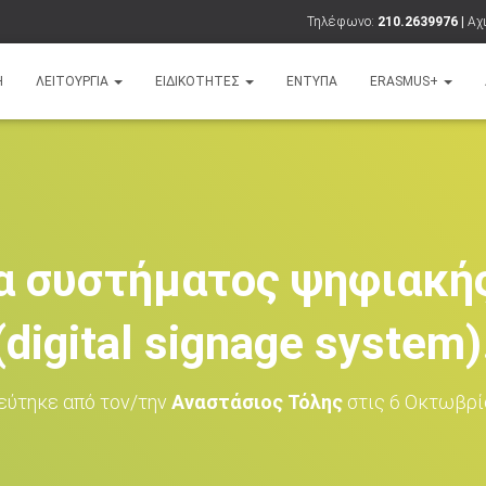
Τηλέφωνο:
210.2639976 |
Αχι
Ή
ΛΕΙΤΟΥΡΓΊΑ
ΕΙΔΙΚΌΤΗΤΕΣ
ΈΝΤΥΠΑ
ERASMUS+
α συστήματος ψηφιακή
(digital signage system)
εύτηκε από τον/την
Αναστάσιος Τόλης
στις
6 Οκτωβρί