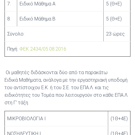
7.
Ειδικό Μάθημα Α
5 (Θ+Ε)
8.
Ειδικό Μάθημα Β
5 (Θ+Ε)
Σύνολο:
23 ώρες
Πηγή:
ΦΕΚ 2434/05.08.2016
Οι μαθητές διδάσκονται δύο από τα παρακάτω
Ειδικά Μαθήματα, ανάλογα με την εργαστηριακή υποδομή
του αντίστοιχου Ε.Κ. ή του Σ.Ε. του ΕΠΑ.Λ. και τις
ειδικότητες του Τομέα που λειτουργούν στο κάθε ΕΠΑ.Λ.
στη Γ’ τάξη.
ΜΙΚΡΟΒΙΟΛΟΓΙΑ Ι
(1Θ+4Ε)
ΝΟΣΗΛΕΥΤΙΚΗ Ι
(1Θ+4Ε)