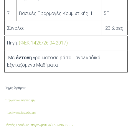
7.
Βασικές Εφαρμογές Κομμωτικής ΙΙ
5Ε
Σύνολο:
23 ώρες
Πηγή:
(ΦΕΚ 1426/26.04.2017)
Με
έντονη
γραμματοσειρά τα Πανελλαδικά
Εξεταζόμενα Μαθήματα
Πηγές Άρθρου:
http://www.mysep.gr/
http://www.iep.edu.gr/
Οδηγός Σπουδών Επαγγελματικού Λυκείου 2017