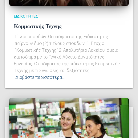
ΕΙΔΙΚΌΤΗΤΕΣ
Κομμωτικής Τέχνης
Τίτλοι σπουδών: Οι απόφοιτοι της Ειδικότητας
παίρνουν δύο (2) τίτλους σπουδών: 1. Πτυχίο
“Κομμωτικής Τέχνης“ 2. Απολυτήριο Λυκείου, όμοια
και ισότιμα με το Γενικό Λύκειο Δυνατότητες
Εργασίας: Ο απόφοιτος της ειδικότητας Κομμωτικής
Τέχνης με τις γνώσεις και δεξιότητες
Διαβάστε περισσότερα…