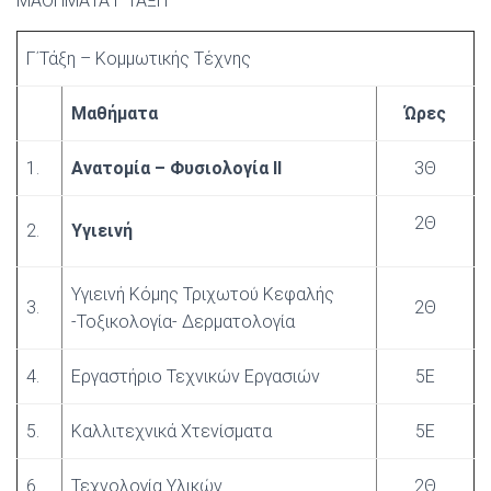
ΜΑΘΗΜΑΤΑ Γ΄ΤΑΞΗ
Γ΄Τάξη – Κομμωτικής Τέχνης
Μαθήματα
Ώρες
1.
Ανατομία – Φυσιολογία ΙΙ
3Θ
2Θ
2.
Υγιεινή
Υγιεινή Κόμης Τριχωτού Κεφαλής
3.
2
Θ
-Τοξικολογία- Δερματολογία
4.
Εργαστήριο Τεχνικών Εργασιών
5Ε
5.
Καλλιτεχνικά Χτενίσματα
5E
6.
Τεχνολογία Υλικών
2Θ