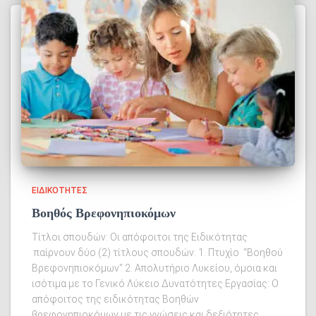
ΕΙΔΙΚΌΤΗΤΕΣ
Βοηθός Βρεφονηπιοκόμων
Τίτλοι σπουδών: Οι απόφοιτοι της Ειδικότητας
παίρνουν δύο (2) τίτλους σπουδών: 1. Πτυχίο “Βοηθού
Βρεφονηπιοκόμων“ 2. Απολυτήριο Λυκείου, όμοια και
ισότιμα με το Γενικό Λύκειο Δυνατότητες Εργασίας: Ο
απόφοιτος της ειδικότητας Βοηθών
βρεφονηπιοκόμων με τις γνώσεις και δεξιότητες