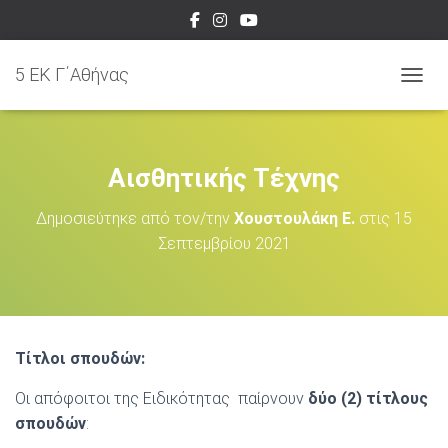
5 EK Γ΄Αθήνας
ΕΝΑΛ
Αισθητικής Τέχνης
Δημοσιεύτηκε από τον/την
Χουστουλάκη Ε.
στις
15
Σεπτεμβρίου 2021
Τίτλοι σπουδών:
Οι απόφοιτοι της Ειδικότητας παίρνουν
δύο (2) τίτλους
σπουδών
: